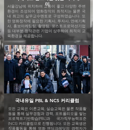
미
서울강남에 위치하여 교통이 좋고 다양한 주변
환경이 조성되어 영화창작의 최적지는 물론 국
내 최고의 실무교수멘토로 구성하였습니다. 또
한 영화창작에 필요한 기획사, 투자사, 연예기획
사, 홍보마케팅팀, 촬영팀, 포스트프로덕션기업
등 대부분 창작관련 기업이 상주하여 최적의 교
육환경을 제공합니다.
국내유일 PBL & NCS 커리큘럼
모든 교육은 이론교육, 실습교육은 물론 작품활
동을 통해 실무경험과 경력, 포트폴리오을 쌓는
프로젝트기반학습(PBL)과 국가직무능력표준
(NCS) 커리큘럼으로 진행됩니다. 모든 교육생은
작품활동을 통해 영화 엔딩크레딧의 경력자가