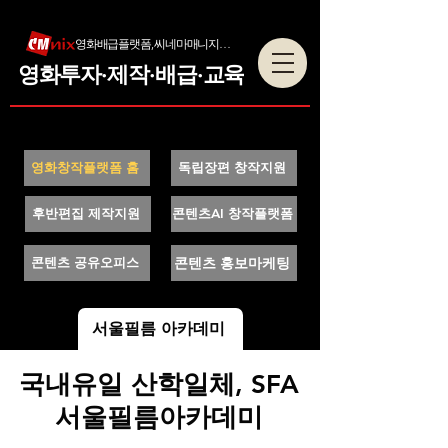
영화배급플랫폼, 씨네마매니지먼트
영화투자·제작·배급·교육
영화창작플랫폼 홈
독립장편 창작지원
후반편집 제작지원
콘텐츠AI 창작플랫폼
콘텐츠 홍보마케팅
콘텐츠 공유오피스
서울필름 아카데미
국내유일 산학일체, SFA
서울필름아카데미