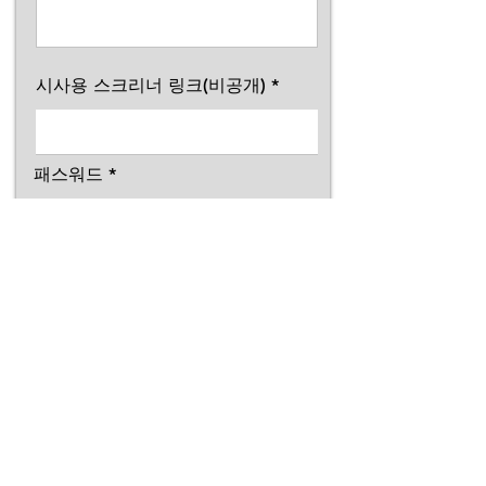
시사용 스크리너 링크(비공개)
패스워드
신청서 등록
독립영화 배급지
장편영화 극장배