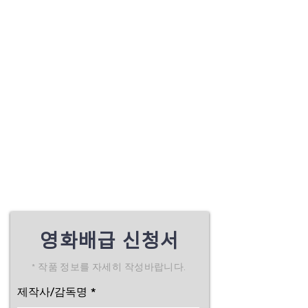
미팅 일정 및 계약 내용 조율 후 계약서를 작
성합니다.
계약 완료 시점 부터 작품의 포스터 작업, 자
막 작업, 행정 작업, 기타 배급업무를 진행합
니다.
작품 개봉일자를 선정합니다. (영화제 출품
시 영화제 별 초연 유/무에 따른 개봉일자 추
후협의)
마케팅/홍보 업무를 진행합니다.
극장 개봉 완료 후 절차에 따라 각종 부가판
권에 배급됩니다.
영화배급 신청서
* ​작품 정보를 자세히 작성바랍니다.
제작사/감독명