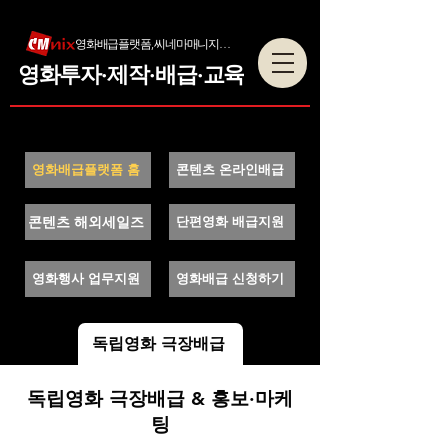
영화배급플랫폼, 씨네마매니지먼트
영화투자·제작·배급·교육
영화배급플랫폼 홈
콘텐츠 온라인배급
콘텐츠 해외세일즈
단편영화 배급지원
영화행사 업무지원
영화배급 신청하기
독립영화 극장배급
독립영화 극장배급 & 홍보·마케
팅