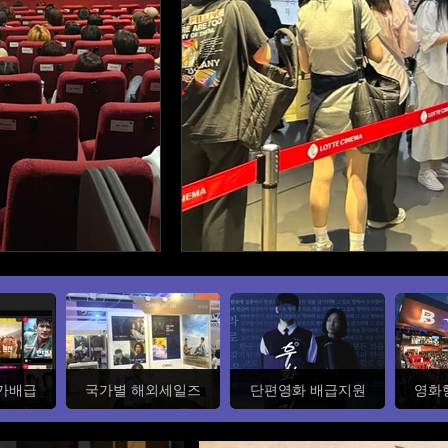
부가배급
국가별 해외세일즈
단편영화 배급지원
영화