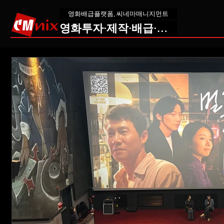
영화배급플랫폼, 씨네마매니지먼트
영화투자·제작·배급·교육